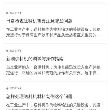
送料机稳定、高效运行，日常维护必不可少，而维护过
程中有几个关键部件需要重点关注。 传动部件是自动送
2025-07-08
料机的动力传输核心，其状态直接影响设备的运行效
果。皮带和链条作为常见的传动方式，需着重检查。对
日常检查送料机需要注意哪些问题
于皮带
在工业生产中，送料机作为物料输送的关键设备，其稳
定运行对于保障生产效率和产品质量起着至关重要的作
用。而日常检查是确保送料机正常运转的重要环节，在
检查过程中，需要注意多方面的问题。 送料机的外观检
2025-07-08
查是基础且重要的一步。要仔细查看设备外壳是否有明
显的破损、变形或裂缝。外壳的完整性不仅关系到设备
新购供料机的调试与操作指南
的美
当企业新购入一台供料机，为使其能迅速投入生产并稳
定运行，正确的调试和规范的操作至关重要。这不仅关
乎生产效率，还影响着设备的使用寿命和产品质量。 新
购供料机到货后，首先要进行外观检查。查看设备是否
2025-07-08
有运输过程中的损坏，如外壳变形、部件松动等情况。
同时，核对设备的型号、规格是否与购买合同一致，配
怎样处理送料机材料划伤这个问题
件是
在工业生产中，送料机作为物料输送的关键设备，其运